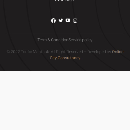
CONTACT
Term & Condition
Service policy
© 2022 Toufic Maatouk. All Right Reserved – Developed by
Online
City Consultancy