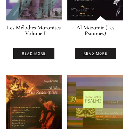
Les Mélodies Maronites
Al Mazamir (Les
- Volume I
Psaumes)
READ MORE
READ MORE